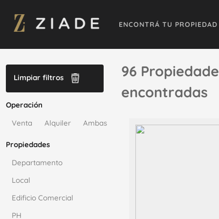
ENCONTRÁ TU PROPIEDAD
96 Propiedade
Limpiar filtros
encontradas
Operación
Venta
Alquiler
Ambas
Propiedades
Departamento
Local
Edificio Comercial
PH