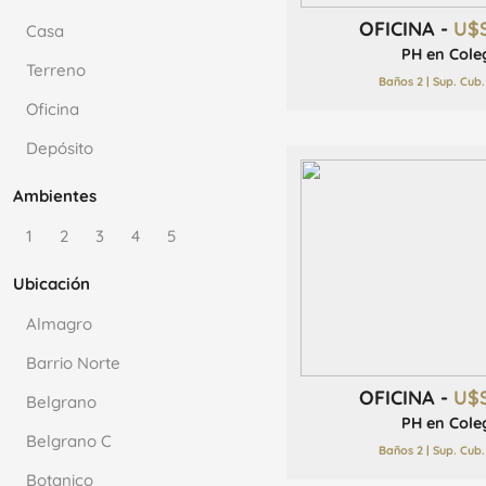
OFICINA -
U$
Casa
PH en Cole
Terreno
Baños 2 | Sup. Cub
Oficina
Depósito
Ambientes
1
2
3
4
5
Ubicación
Almagro
Barrio Norte
OFICINA -
U$
Belgrano
PH en Cole
Belgrano C
Baños 2 | Sup. Cub
Botanico