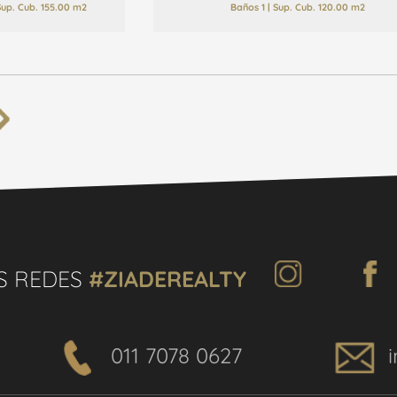
 Sup. Cub. 155.00 m2
Baños 1 | Sup. Cub. 120.00 m2
S REDES
#ZIADEREALTY
011 7078 0627