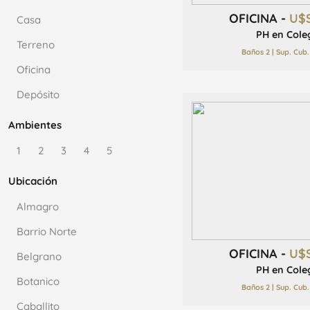
OFICINA -
U$
Casa
PH en Cole
Terreno
Baños 2 | Sup. Cub
Oficina
Depósito
Ambientes
1
2
3
4
5
Ubicación
Almagro
Barrio Norte
OFICINA -
U$
Belgrano
PH en Cole
Botanico
Baños 2 | Sup. Cub
Caballito