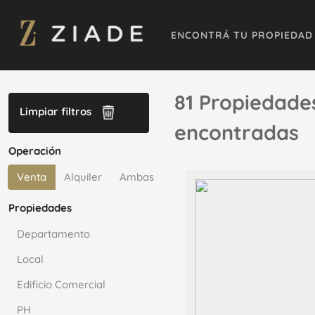
ENCONTRÁ TU PROPIEDAD
81 Propiedade
Limpiar filtros
encontradas
Operación
Venta
Alquiler
Ambas
Propiedades
Departamento
Local
Edificio Comercial
PH