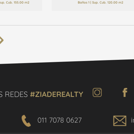
 Sup. Cub. 155.00 m2
Baños 1 | Sup. Cub. 120.00 m2
S REDES
#ZIADEREALTY
011 7078 0627