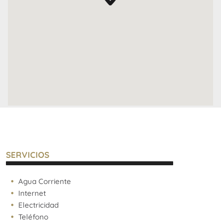
ideal tanto para invertir como para vivir, siendo apto
para vivienda, alquiler temporal y profesional.
Para más información y coordinar una visita,
contáctanos.
No pierdas la oportunidad de formar parte de un
proyecto innovador en una ubicación estratégica.
SERVICIOS
Agua Corriente
Internet
Electricidad
Teléfono