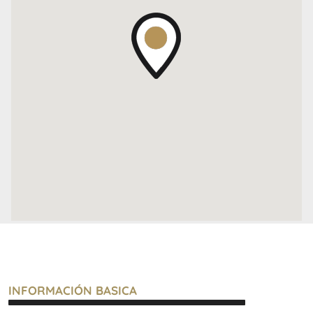
Para más información y coordinar una visita,
contáctanos en Ziade Realty.
No pierdas la oportunidad de formar parte de un
proyecto innovador en una ubicación estratégica.
AVISO LEGAL: Las descripciones arquitectónicas y
funcionales, valores de expensas, impuestos y
servicios, fotos y medidas de este inmueble son
INFORMACIÓN BASICA
aproximados. Los datos fueron proporcionados por el