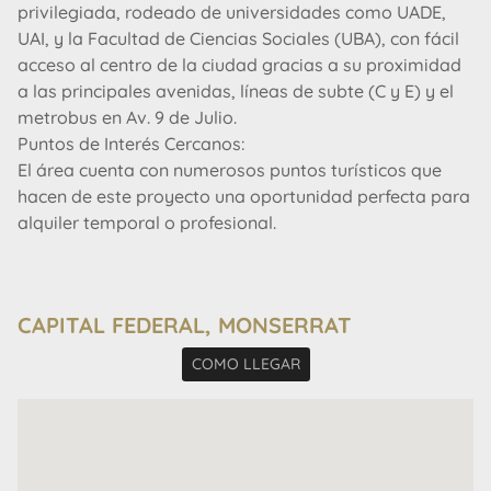
privilegiada, rodeado de universidades como UADE,
UAI, y la Facultad de Ciencias Sociales (UBA), con fácil
acceso al centro de la ciudad gracias a su proximidad
a las principales avenidas, líneas de subte (C y E) y el
metrobus en Av. 9 de Julio.
Puntos de Interés Cercanos:
El área cuenta con numerosos puntos turísticos que
hacen de este proyecto una oportunidad perfecta para
alquiler temporal o profesional.
Características del Edificio:
Planta Baja: Hall de entrada de gran altura y exclusivos
CAPITAL FEDERAL, MONSERRAT
locales comerciales en doble altura.Amenities (600m²):
Piscina de 15 metros in-out climatizada
COMO LLEGAR
Solárium
Vestuarios completos
Dos salones de usos múltiples (SUM)
Terraza con sector de parrillas
Gimnasio con vista panorámica 360°