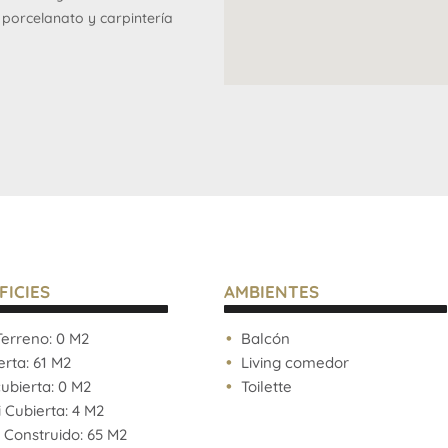
 porcelanato y carpintería
 flexibles, permitiendo
cación privilegiada.
rna, restaurantes de
 productoras, lo que añade
FICIES
AMBIENTES
fesionales y familias.
erreno: 0 M2
Balcón
rta: 61 M2
Living comedor
bierta: 0 M2
Toilette
funcionales, valores de
Cubierta: 4 M2
 de este inmueble son
 Construido: 65 M2