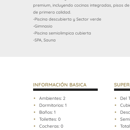
premium, incluyendo cocinas integradas, pisos de
de primera calidad.
-Piscina descubierta y Sector verde
-Gimnasio
-Piscina semiolimpica cubierta
-SPA, Sauna
-Espacio de coworking
-Terraza con parrillas
El proyecto también ofrece planes de financiación
acceder a una propiedad de alta gama en una ubi
Palermo Hollywood es conocido por su vida noctu
primer nivel y cercanía a estudios de televisión y
INFORMACIÓN BASICA
SUPER
un atractivo único para compradores jóvenes, pro
Ambientes: 2
Del T
Dormitorios: 1
Cubie
Baños: 1
Descu
AVISO LEGAL: Las descripciones arquitectónicas y 
Toilettes: 0
Semi 
expensas, impuestos y servicios, fotos y medidas
Cocheras: 0
Total