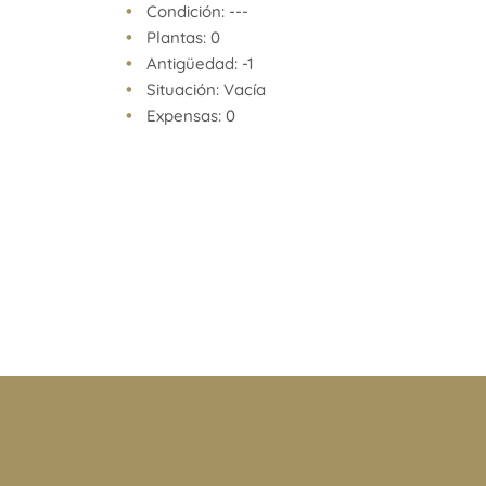
aproximados. Los datos fueron proporcionados p
Condición: ---
no estar actualizados a la hora de la visualización
Plantas: 0
pueden arrojar inexactitudes y discordancias con 
Antigüedad: -1
facturas, títulos y planos legales del inmueble. El
Situación: Vacía
las verificaciones respectivas previamente a la re
Expensas: 0
operación, requiriendo por sí o sus profesionales 
documentación que corresponda.
Venta supeditada al cumplimiento por parte del pr
de la resolución general Nº 2371 de la AFIP (pedid