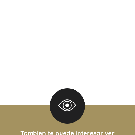
or el propietario y pueden
 de este aviso por lo cual
las que surgen de los las
 interesado deberá realizar
alización de cualquier
las copias necesarias de la
opietario de los requisitos
o de COTI)
Tambien te puede interesar ver