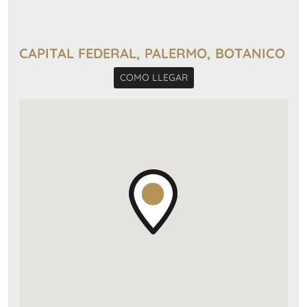
SE ALQUILA AMUEBLADO.
CAPITAL FEDERAL, PALERMO, BOTANICO
COMO LLEGAR
AVISO LEGAL: Las descripciones arquitectónicas y
funcionales, valores de expensas, impuestos y
servicios, fotos y medidas de este inmueble son
aproximados. Los datos fueron proporcionados por
el propietario y pueden no estar actualizados a la