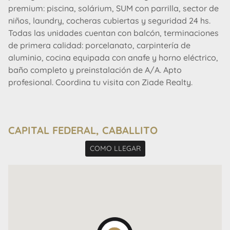
premium: piscina, solárium, SUM con parrilla, sector de
niños, laundry, cocheras cubiertas y seguridad 24 hs.
Todas las unidades cuentan con balcón, terminaciones
de primera calidad: porcelanato, carpintería de
aluminio, cocina equipada con anafe y horno eléctrico,
baño completo y preinstalación de A/A. Apto
profesional. Coordina tu visita con Ziade Realty.
CAPITAL FEDERAL, CABALLITO
COMO LLEGAR
AVISO LEGAL: Las descripciones arquitectónicas y
funcionales, valores de expensas, impuestos y
servicios, fotos y medidas de este inmueble son
aproximados. Los datos fueron proporcionados por el
propietario y pueden no estar actualizados a la hora
de la visualización de este aviso por lo cual pueden