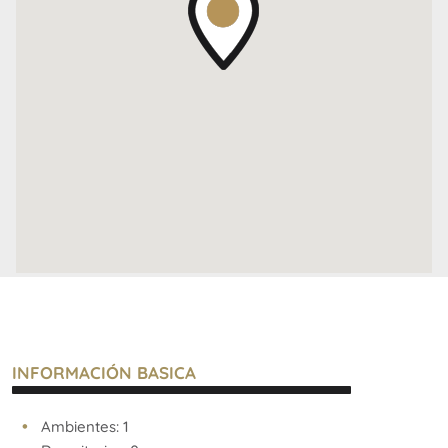
arrojar inexactitudes y discordancias con las que
surgen de los las facturas, títulos y planos legales del
inmueble. El interesado deberá realizar las
verificaciones respectivas previamente a la realización
de cualquier operación, requiriendo por sí o sus
profesionales las copias necesarias de la
documentación que corresponda.
Venta supeditada al cumplimiento por parte del
propietario de los requisitos de la resolución general
Nº 2371 de la AFIP (pedido de COTI)
INFORMACIÓN BASICA
Ambientes: 1