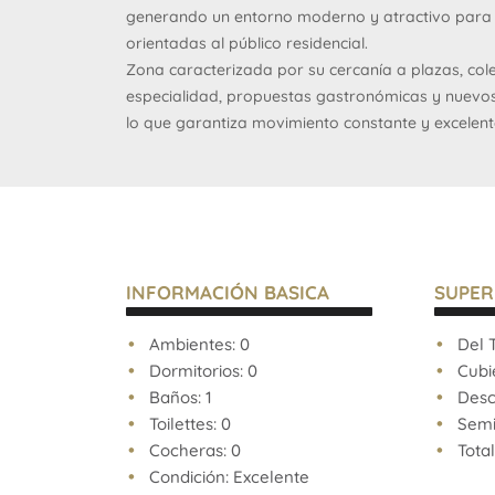
generando un entorno moderno y atractivo para 
orientadas al público residencial.
Zona caracterizada por su cercanía a plazas, cole
especialidad, propuestas gastronómicas y nuevos 
lo que garantiza movimiento constante y excelent
posicionamiento.
Ideal para gastronomía, showroom, estética, servi
oficinas comerciales o retail de cercanía.
Disponible Julio 2026
INFORMACIÓN BASICA
SUPER
Ambientes: 0
Del T
Dormitorios: 0
Cubie
AVISO LEGAL: Las descripciones arquitectónicas y 
Baños: 1
Descu
expensas, impuestos y servicios, fotos y medidas
Toilettes: 0
Semi 
aproximados. Los datos fueron proporcionados p
Cocheras: 0
Total
no estar actualizados a la hora de la visualización
Condición: Excelente
pueden arrojar inexactitudes y discordancias con 