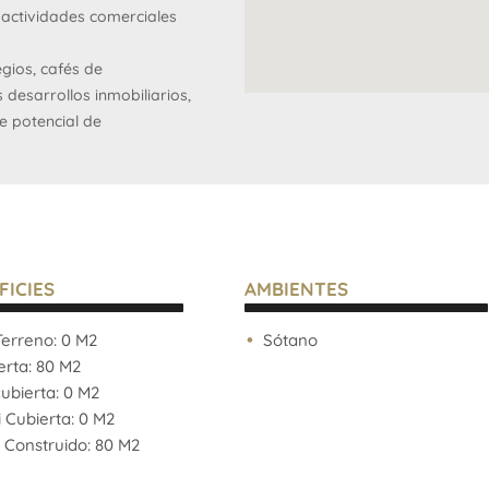
actividades comerciales
gios, cafés de
desarrollos inmobiliarios,
e potencial de
cios profesionales,
FICIES
AMBIENTES
erreno: 0 M2
Sótano
rta: 80 M2
funcionales, valores de
bierta: 0 M2
 de este inmueble son
Cubierta: 0 M2
or el propietario y pueden
 Construido: 80 M2
 de este aviso por lo cual
las que surgen de los las