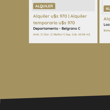
ALQUILER
A
Alquiler u$s 970 | Alquiler
Al
temporario u$s 970
Loc
Departamento - Belgrano C
Baño
Amb. 3 | Dor. 2 | Baños 1 | Sup. Cub. 63.00 m2