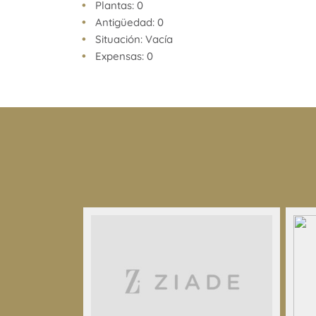
Plantas: 0
facturas, títulos y planos legales del inmueble. El
Antigüedad: 0
las verificaciones respectivas previamente a la re
Situación: Vacía
operación, requiriendo por sí o sus profesionales 
Expensas: 0
documentación que corresponda.
Venta supeditada al cumplimiento por parte del pr
de la resolución general Nº 2371 de la AFIP (pedid