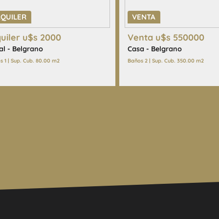
LQUILER
VENTA
quiler u$s 2000
Venta u$s 550000
al - Belgrano
Casa - Belgrano
s 1 | Sup. Cub. 80.00 m2
Baños 2 | Sup. Cub. 350.00 m2