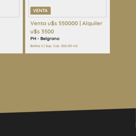
VENTA
Venta u$s 550000 | Alquiler
u$s 3500
PH - Belgrano
Baños 2 | Sup. Cub. 350.00 m2