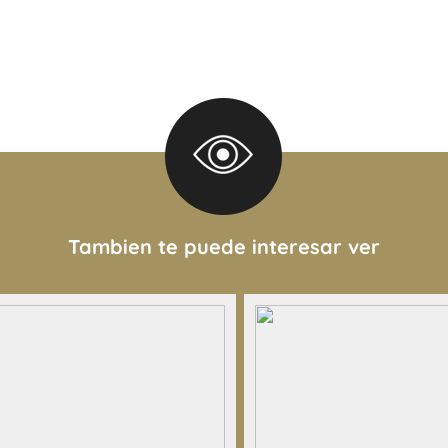
 interesado deberá realizar
alización de cualquier
las copias necesarias de la
opietario de los requisitos
o de COTI)
Tambien te puede interesar ver