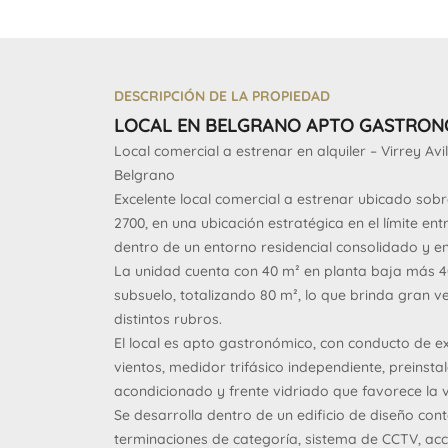
DESCRIPCIÓN DE LA PROPIEDAD
LOCAL EN BELGRANO APTO GASTRON
Local comercial a estrenar en alquiler – Virrey Avil
Belgrano
Excelente local comercial a estrenar ubicado sobre 
2700, en una ubicación estratégica en el límite ent
dentro de un entorno residencial consolidado y en
La unidad cuenta con 40 m² en planta baja más 4
subsuelo, totalizando 80 m², lo que brinda gran v
distintos rubros.
El local es apto gastronómico, con conducto de ex
vientos, medidor trifásico independiente, preinsta
acondicionado y frente vidriado que favorece la vi
Se desarrolla dentro de un edificio de diseño c
terminaciones de categoría, sistema de CCTV, acce