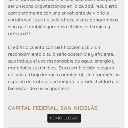
ser un ícono arquitectónico en la ciudad, recubierta
completamente con una envolvente de vidrio o
curtain wall, que no solo ofrece vistas panorámicas
sino que también garantiza eficiencia térmica y
acústica??.
El edificio cuenta con certificación LEED, un
reconocimiento a su diseño sostenible y eficiente,
que incluye el uso responsable de agua, energía y
materiales sostenibles. Esta certificación asegura
no solo un bajo impacto ambiental, sino también un
espacio de trabajo que mejora la productividad y el
bienestar de sus ocupantes?.
Amenidades y espacios comunes: La Lex Tower
CAPITAL FEDERAL, SAN NICOLÁS
ofrece diversas instalaciones de alta gama, como
un gimnasio con vestuarios y duchas,
COMO LLEGAR
estacionamiento para bicicletas, un sector de