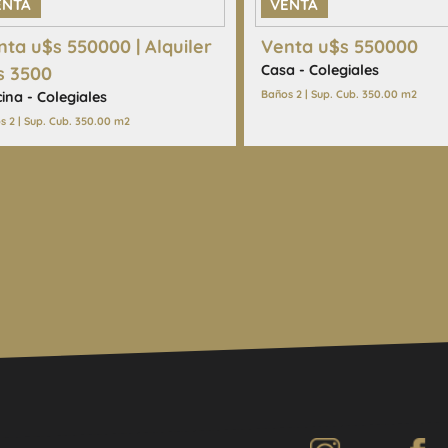
ENTA
VENTA
nta u$s 550000 | Alquiler
Venta u$s 550000
Casa - Colegiales
s 3500
Baños 2 | Sup. Cub. 350.00 m2
cina - Colegiales
s 2 | Sup. Cub. 350.00 m2