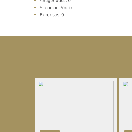
Antigüedad: 70
no estar actualizados a la hora de la visualización
Situación: Vacía
pueden arrojar inexactitudes y discordancias con 
Expensas: 0
facturas, títulos y planos legales del inmueble. El
las verificaciones respectivas previamente a la re
operación, requiriendo por sí o sus profesionales 
documentación que corresponda.
Venta supeditada al cumplimiento por parte del pr
de la resolución general Nº 2371 de la AFIP (pedid