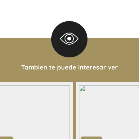
 de este aviso por lo cual
las que surgen de los las
 interesado deberá realizar
alización de cualquier
las copias necesarias de la
opietario de los requisitos
o de COTI)
Tambien te puede interesar ver