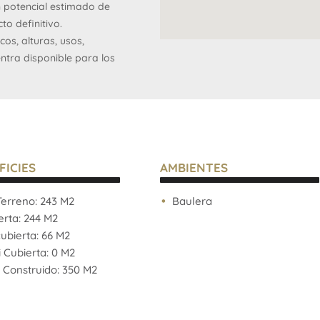
un potencial estimado de
to definitivo.
cos, alturas, usos,
ntra disponible para los
liminar.
v. Cabildo y a metros de la
 con Belgrano, una zona de
yección inmobiliaria.
e brinda únicamente a
FICIES
AMBIENTES
s y desarrolladores que
erreno: 243 M2
Baulera
ción y valorización futura.
rta: 244 M2
a prefactibilidad.
bierta: 66 M2
Cubierta: 0 M2
 Construido: 350 M2
funcionales, valores de
 de este inmueble son
or el propietario y pueden