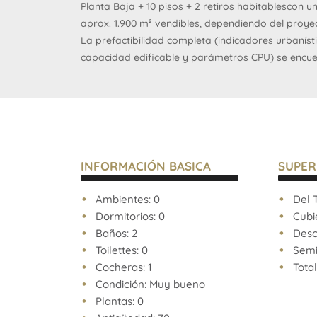
Planta Baja + 10 pisos + 2 retiros habitablescon 
aprox. 1.900 m² vendibles, dependiendo del proyec
La prefactibilidad completa (indicadores urbanísti
capacidad edificable y parámetros CPU) se encue
interesados que deseen avanzar en evaluación pre
La ubicación es excepcional: a media cuadra de A
Línea D del Subte, en Colegiales, casi en el límite
gran demanda, conectividad superior y fuerte pro
Importante:
El precio correspondiente a la compra en block s
INFORMACIÓN BASICA
SUPER
interesados que consulten directamente.
Una oportunidad única para empresas, inversore
Ambientes: 0
Del T
buscan un activo con alto potencial de transforma
Dormitorios: 0
Cubie
Consultanos para coordinar una visita y solicitar l
Baños: 2
Descu
Toilettes: 0
Semi 
Cocheras: 1
Total
AVISO LEGAL: Las descripciones arquitectónicas y 
Condición: Muy bueno
expensas, impuestos y servicios, fotos y medidas
Plantas: 0
aproximados. Los datos fueron proporcionados p