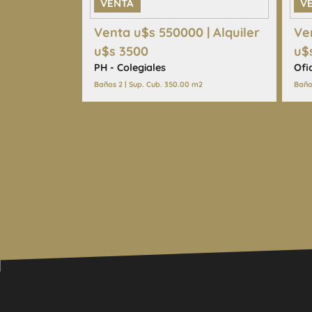
VENTA
V
Venta u$s 550000 | Alquiler
Ve
u$s 3500
u$
PH - Colegiales
Ofi
Baños 2 | Sup. Cub. 350.00 m2
Baño