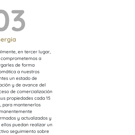
03
nergia
almente, en tercer lugar,
 comprometemos a
rgarles de forma
omática a nuestros
entes un estado de
uación y de avance del
ceso de comercialización
sus propiedades cada 15
s, para mantenerlos
rmanentemente
ormados y actualizados y
 ellos puedan realizar un
ctivo seguimiento sobre