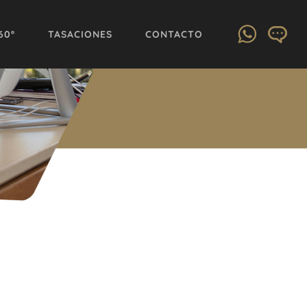
60º
TASACIONES
CONTACTO