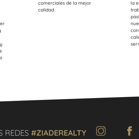
comerciales de la mejor
la 
calidad.
trab
pas
ser
nue
y
con
cal
 y
serv
s
s
S REDES
#ZIADEREALTY