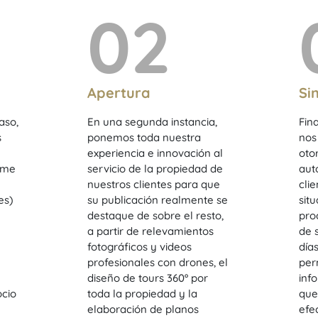
02
Apertura
Si
aso,
En una segunda instancia,
Fin
s
ponemos toda nuestra
nos
experiencia e innovación al
oto
rme
servicio de la propiedad de
aut
nuestros clientes para que
cli
es)
su publicación realmente se
sit
destaque de sobre el resto,
pro
a partir de relevamientos
de 
fotográficos y videos
día
profesionales con drones, el
pe
diseño de tours 360º por
inf
ocio
toda la propiedad y la
que
elaboración de planos
efe