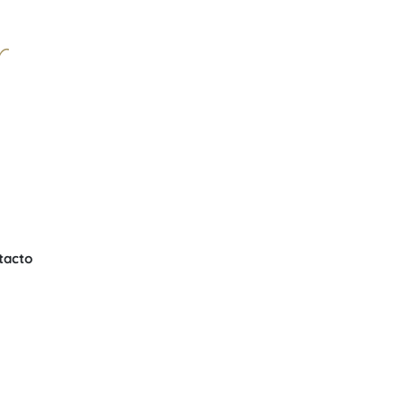
r
l
tacto